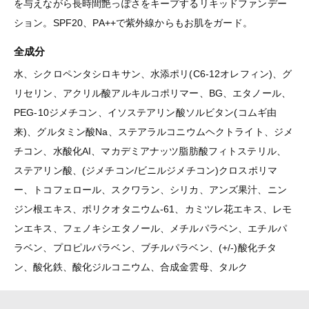
を与えながら長時間艶っぽさをキープするリキッドファンデー
ション。SPF20、PA++で紫外線からもお肌をガード。
全成分
水、シクロペンタシロキサン、水添ポリ(C6-12オレフィン)、グ
リセリン、アクリル酸アルキルコポリマー、BG、エタノール、
PEG-10ジメチコン、イソステアリン酸ソルビタン(コムギ由
来)、グルタミン酸Na、ステアラルコニウムヘクトライト、ジメ
チコン、水酸化AI、マカデミアナッツ脂肪酸フィトステリル、
ステアリン酸、(ジメチコン/ビニルジメチコン)クロスポリマ
ー、トコフェロール、スクワラン、シリカ、アンズ果汁、ニン
ジン根エキス、ポリクオタニウム-61、カミツレ花エキス、レモ
ンエキス、フェノキシエタノール、メチルパラベン、エチルパ
ラベン、プロピルパラベン、ブチルパラベン、(+/-)酸化チタ
ン、酸化鉄、酸化ジルコニウム、合成金雲母、タルク