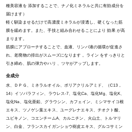
種美容液を 添加することで、ナノ化ミネラルと共に有効成分を
届けます）
軽く馴染ませるだけで高濃度ミネラルが浸透し、硬くなった筋
膜を緩めます。また、手技と組み合わせることにより 効果 が高
まります。
筋膜にアプローチすることで、血液、リンパ液の循環が促進さ
れ、老廃物の排出がスムーズになります 。ライン をすっきりと
引き締め、肌の弾力やハリ 、ツヤがアップします。
全成分
水、ＤＰＧ、ミネラルオイル、ポリアクリルアミド、（C13，
14）イソパラフィン、ラウレス-7、塩化Ca、塩化Mg、塩化K、
塩化Na、塩化亜鉛、グラウシン、カフェイン、ミシマサイコ根
エキス、ツノゲシ葉エキス、ユーグレナエキス、チオクト酸、
ユビキノン、コエンチームA、カルニチン、火山土、トルマリ
ン、白金、フランスカイガンショウ樹皮エキス、グルコサミン